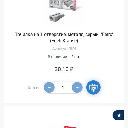
Точилка на 1 отверстие, металл, серый, "Ferro"
(Erich Krause)
Артикул: 7074
В наличии:
12 шт.
30.10 ₽
Кол-во:
В