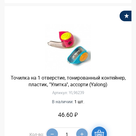
В
Точилка на 1 отверстие, тонированный контейнер,
пластик, "Улитка", ассорти (Yalong)
Артикул: YL96239
В наличии:
1 шт.
46.60 ₽
Кол-во: