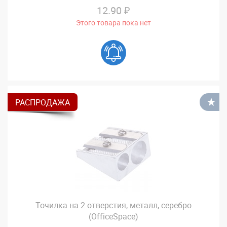
12.90 ₽
Этого товара пока нет
РАСПРОДАЖА
В
Точилка на 2 отверстия, металл, серебро
(OfficeSpace)