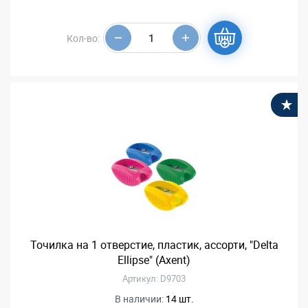
Кол-во:
В
Точилка на 1 отверстие, пластик, ассорти, "Delta
Ellipse" (Axent)
Артикул: D9703
В наличии:
14 шт.