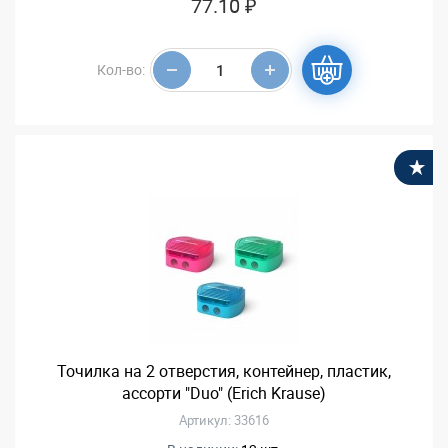
77.10 ₽
Кол-во:
В
Точилка на 2 отверстия, контейнер, пластик,
ассорти "Duo" (Erich Krause)
Артикул: 33616