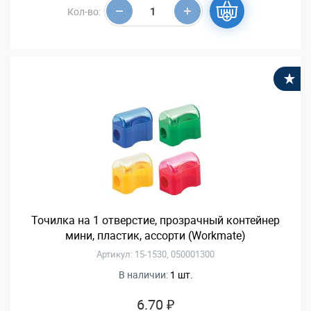
Кол-во:
В
Точилка на 1 отверстие, прозрачный контейнер
мини, пластик, ассорти (Workmate)
Артикул: 15-1530, 050001300
В наличии:
1 шт.
6.70 ₽