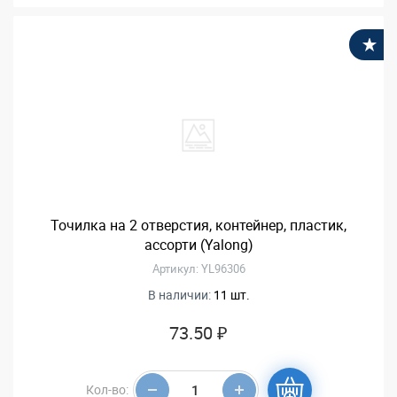
В
Точилка на 2 отверстия, контейнер, пластик,
ассорти (Yalong)
Артикул: YL96306
В наличии:
11 шт.
73.50 ₽
Кол-во: