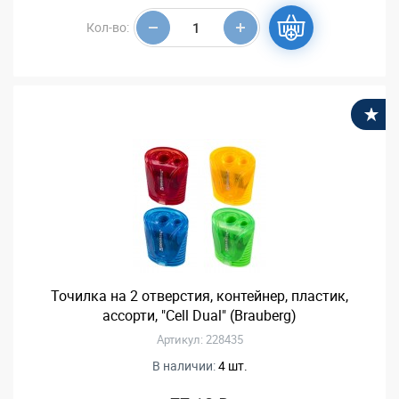
Кол-во:
В
Точилка на 2 отверстия, контейнер, пластик,
ассорти, "Cell Dual" (Brauberg)
Артикул: 228435
В наличии:
4 шт.