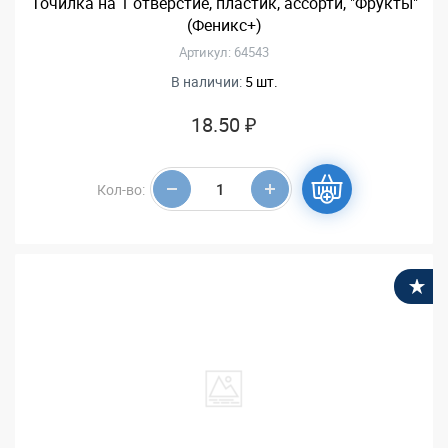
Точилка на 1 отверстие, пластик, ассорти, "Фрукты"
(Феникс+)
Артикул: 64543
В наличии:
5 шт.
18.50 ₽
Кол-во:
В