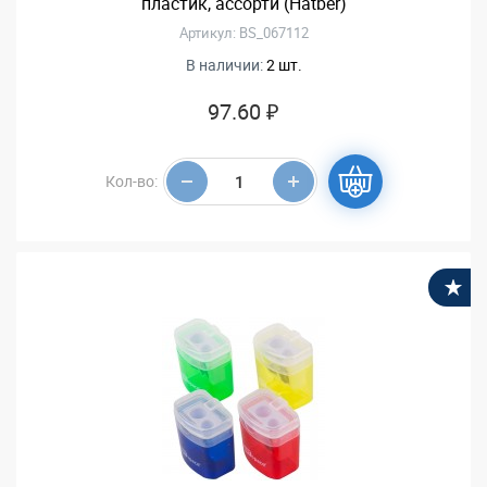
пластик, ассорти (Hatber)
Артикул: BS_067112
В наличии:
2 шт.
97.60 ₽
Кол-во:
В