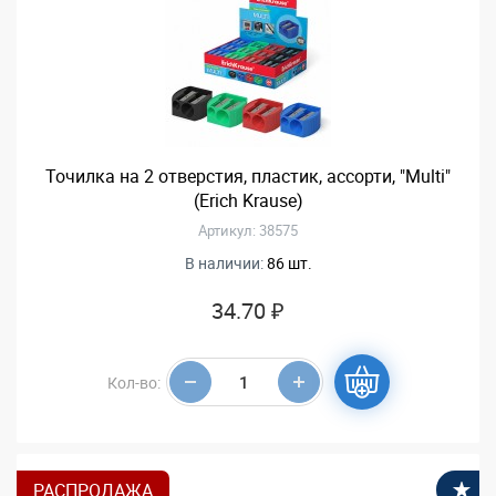
Точилка на 2 отверстия, пластик, ассорти, "Multi"
(Erich Krause)
Артикул: 38575
В наличии:
86 шт.
34.70 ₽
Кол-во:
РАСПРОДАЖА
В