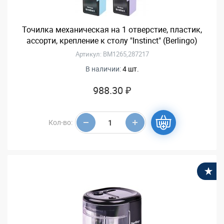
Точилка механическая на 1 отверстие, пластик,
ассорти, крепление к столу "Instinct" (Berlingo)
Артикул: BM1265,287217
В наличии:
4 шт.
988.30 ₽
Кол-во:
В