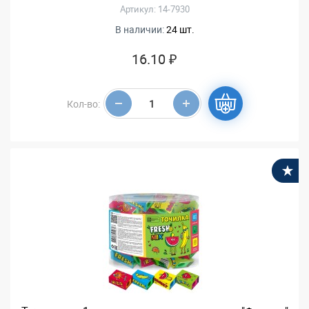
Артикул: 14-7930
В наличии:
24 шт.
16.10 ₽
Кол-во:
В