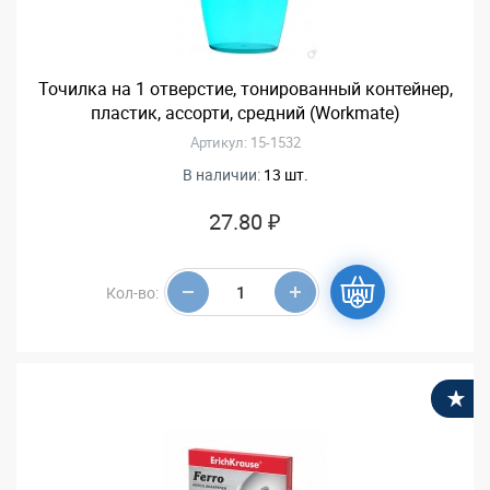
Точилка на 1 отверстие, тонированный контейнер,
пластик, ассорти, средний (Workmate)
Артикул: 15-1532
В наличии:
13 шт.
27.80 ₽
Кол-во:
В