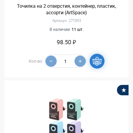
Точилка на 2 отверстия, контейнер, пластик,
ассорти (ArtSpace)
Артикул: 271093
В наличии:
11 шт.
98.50 ₽
Кол-во:
В