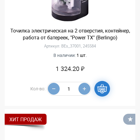
Точилка электрическая на 2 отверстия, контейнер,
работа от батереек, "Power TX" (Berlingo)
Артикул: BEs_37001, 245584
В наличии:
1 шт.
1 324.20 ₽
Кол-во:
ХИТ ПРОДАЖ
В