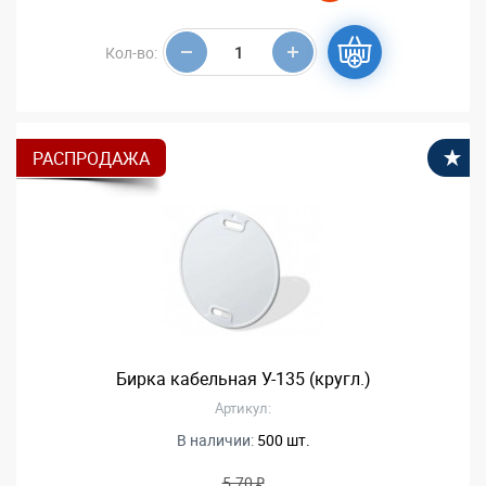
Кол-во:
РАСПРОДАЖА
В
Бирка кабельная У-135 (кругл.)
Артикул:
В наличии:
500 шт.
5.70 ₽