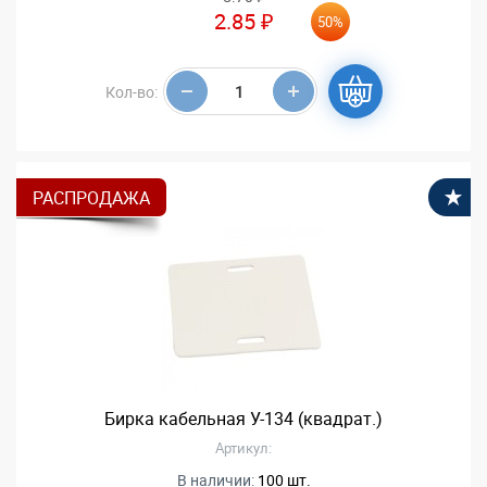
2.85 ₽
50%
Кол-во:
РАСПРОДАЖА
В
Бирка кабельная У-134 (квадрат.)
Артикул:
В наличии:
100 шт.