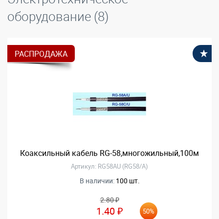
оборудование (8)
РАСПРОДАЖА
В
Коаксильный кабель RG-58,многожильный,100м
Артикул: RG58AU (RG58/A)
В наличии:
100 шт.
2.80 ₽
1.40 ₽
50%