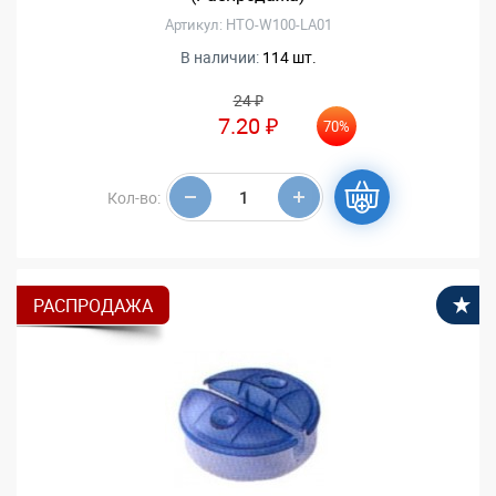
Артикул: HTO-W100-LA01
В наличии:
114 шт.
24 ₽
7.20 ₽
70%
Кол-во:
РАСПРОДАЖА
В