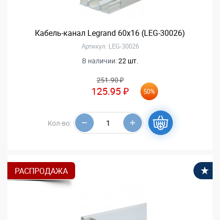
Кабель-канал Legrand 60х16 (LEG-30026)
Артикул: LEG-30026
В наличии:
22 шт.
251.90 ₽
125.95 ₽
50%
Кол-во:
РАСПРОДАЖА
В