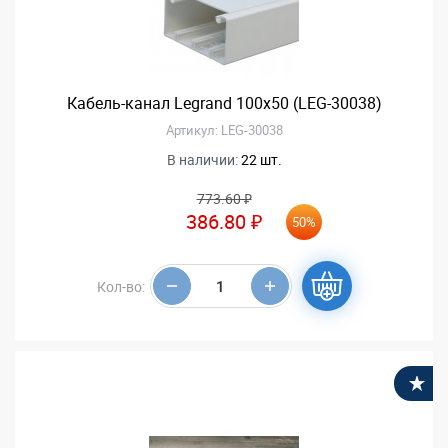
Кабель-канал Legrand 100х50 (LEG-30038)
Артикул: LEG-30038
В наличии:
22 шт.
773.60 ₽
386.80 ₽
50%
Кол-во:
В