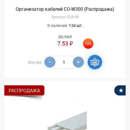
Организатор кабелей CO-W300 (Распродажа)
Артикул: CLR-66
В наличии:
134 шт.
25.10 ₽
7.53 ₽
70%
Кол-во:
РАСПРОДАЖА
В