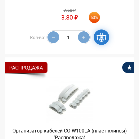
7.60 ₽
3.80 ₽
50%
Кол-во:
РАСПРОДАЖА
В
Организатор кабелей CO-W100LA (пласт.клипсы)
(Распродажа)