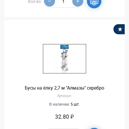
Кол-во:
В
Бусы на ёлку 2,7 м "Алмазы" серебро
Артикул:
В наличии:
5 шт.
32.80 ₽