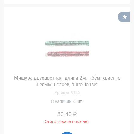
В
Мишура двухцветная, длина 2м, т.5см, красн. с
белым, 6слоев, "EuroHouse"
Артикул: 9156
В наличии:
0 шт.
50.40 ₽
Этого товара пока нет