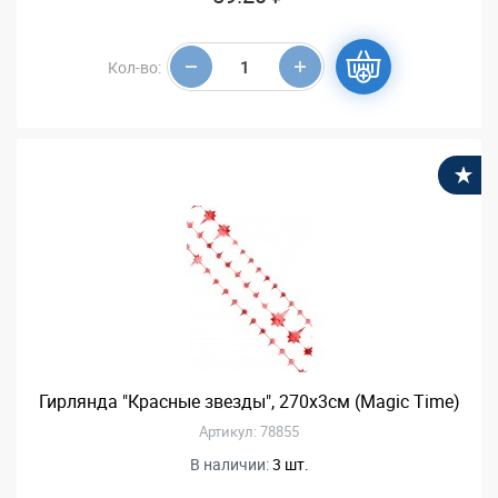
Кол-во:
В
Гирлянда "Красные звезды", 270x3см (Magic Time)
Артикул: 78855
В наличии:
3 шт.