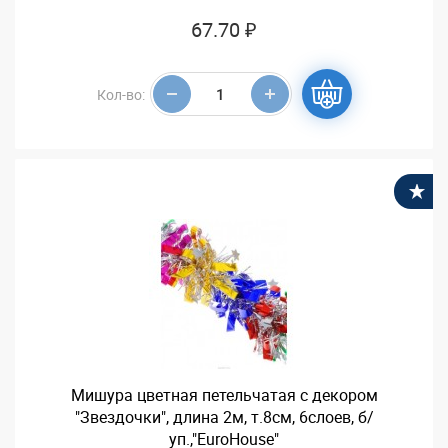
67.70 ₽
Кол-во:
В
Мишура цветная петельчатая с декором
"Звездочки", длина 2м, т.8см, 6слоев, б/
уп.,"EuroHouse"