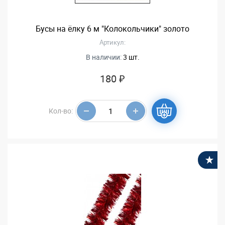
Бусы на ёлку 6 м "Колокольчики" золото
Артикул:
В наличии:
3 шт.
180 ₽
Кол-во:
В