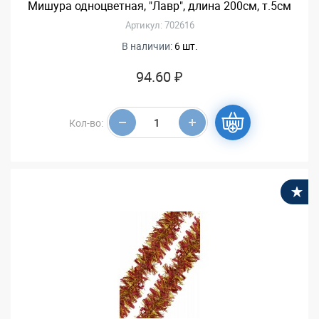
Мишура одноцветная, "Лавр", длина 200см, т.5см
Артикул: 702616
В наличии:
6 шт.
94.60 ₽
Кол-во:
В