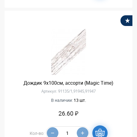
В
Дождик 9х100см, ассорти (Magic Time)
Артикул: 91135/1,91945,91947
В наличии:
13 шт.
26.60 ₽
Кол-во: