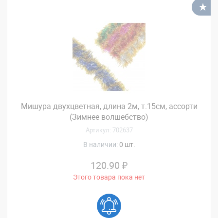
В
Мишура двухцветная, длина 2м, т.15см, ассорти
(Зимнее волшебство)
Артикул: 702637
В наличии:
0 шт.
120.90 ₽
Этого товара пока нет