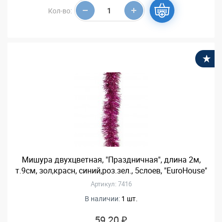
Кол-во:
В
Мишура двухцветная, "Праздничная", длина 2м,
т.9см, зол,красн, синий,роз.зел., 5слоев, "EuroHouse"
Артикул: 7416
В наличии:
1 шт.
59.20 ₽