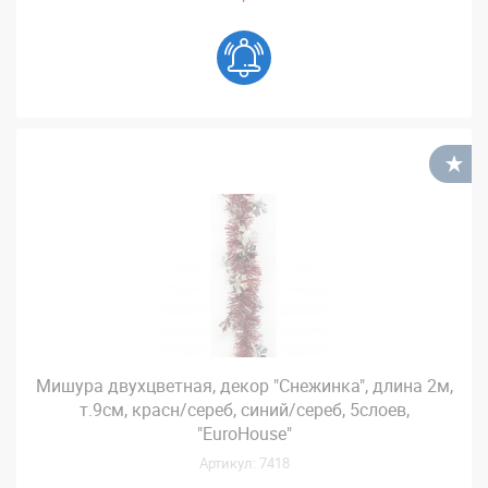
В
Мишура двухцветная, декор "Снежинка", длина 2м,
т.9см, красн/сереб, синий/сереб, 5слоев,
"EuroHouse"
Артикул: 7418