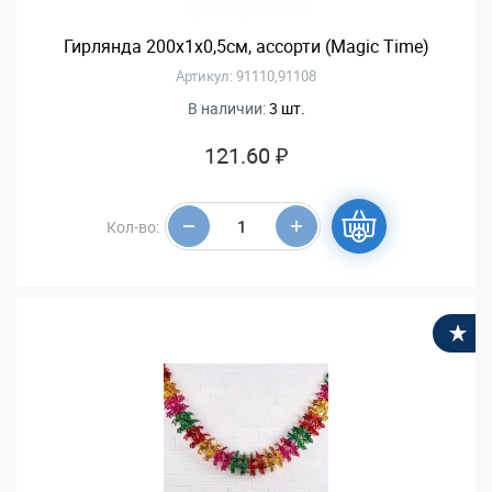
Гирлянда 200x1x0,5см, ассорти (Magic Time)
Артикул: 91110,91108
В наличии:
3 шт.
121.60 ₽
Кол-во:
В