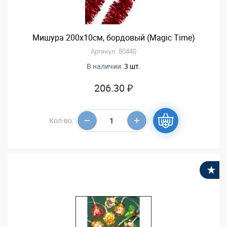
Мишура 200х10см, бордовый (Magic Time)
Артикул: 80440
В наличии:
3 шт.
206.30 ₽
Кол-во:
В