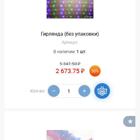
Гирлянда (без упаковки)
Артикул:
В наличии:
1 шт.
5 347.50 ₽
2 673.75 ₽
50%
Кол-во:
В