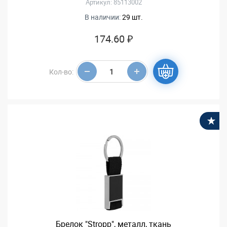
Артикул: 85113002
В наличии:
29 шт.
174.60 ₽
Кол-во:
В
Брелок "Stropp", металл, ткань