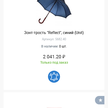
Зонт-трость "Reflect", синий (Unit)
Артикул: 5682.40
В наличии:
0 шт.
2 041.20 ₽
Только под заказ
В