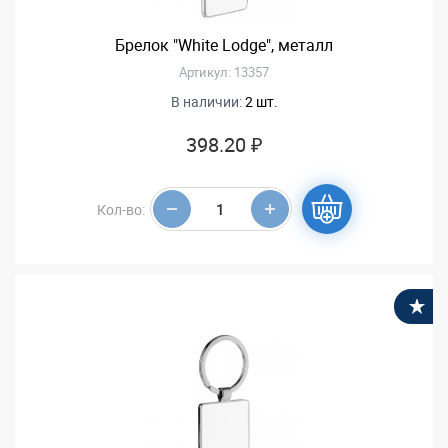
Брелок "White Lodge", металл
Артикул: 13357
В наличии:
2 шт.
398.20 ₽
Кол-во:
В