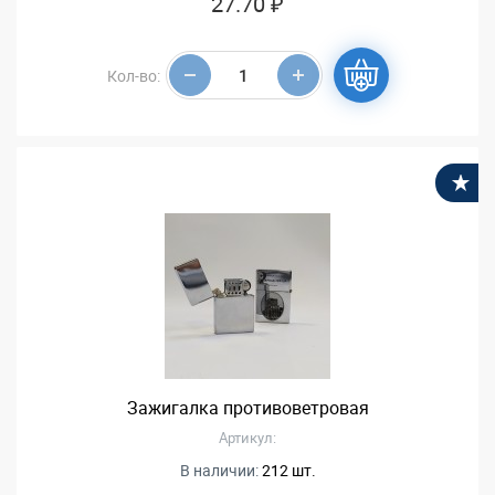
27.70 ₽
Кол-во:
В
Зажигалка противоветровая
Артикул:
В наличии:
212 шт.