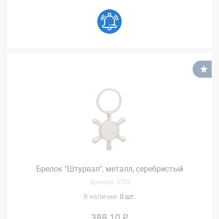
В
Брелок "Штурвал", металл, серебристый
Артикул: 5782
В наличии:
0 шт.
388.10 ₽