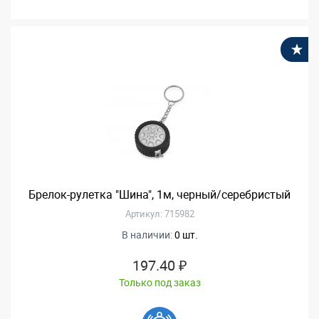
В
Брелок-рулетка "Шина", 1м, черный/серебристый
Артикул: 715982
В наличии:
0 шт.
197.40 ₽
Только под заказ