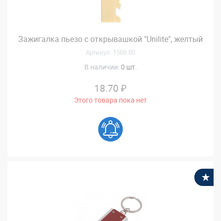
Зажигалка пьезо с открывашкой "Unilite", желтый
Артикул: 1506.80
В наличии:
0 шт.
18.70 ₽
Этого товара пока нет
В