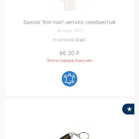
Брелок "Iron man", металл, серебристый
Артикул: 5813
В наличии:
0 шт.
66.30 ₽
Этого товара пока нет
В