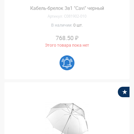
Кабель-брелок 3в1 "Cavi" черный
Артикул: C081902-010
В наличии:
0 шт.
768.50 ₽
Этого товара пока нет
В