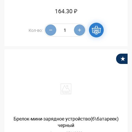
164.30 ₽
Кол-во:
В
Брелок-мини-зарядное устройство(б\батареек)
черный