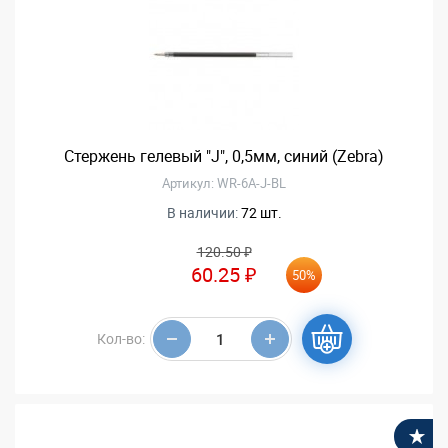
Стержень гелевый "J", 0,5мм, синий (Zebra)
Артикул: WR-6A-J-BL
В наличии:
72 шт.
120.50 ₽
60.25 ₽
50%
Кол-во:
В