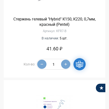
Стержень гелевый "Hybrid" К150, К220, 0,7мм,
красный (Pentel)
Артикул: KFR7-B
В наличии:
5 шт.
41.60 ₽
Кол-во:
В