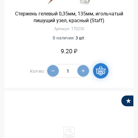
Стержень гелевый 0,35мм, 135мм, игольчатый
пишущий узел, красный (Staff)
Артикул: 170230
В наличии:
3 шт.
9.20 ₽
Кол-во:
В