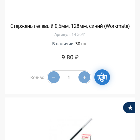
Стержень гелевый 0,5мм, 128мм, синий (Workmate)
Артикул: 14-3641
В наличии:
30 шт.
9.80 ₽
Кол-во:
В