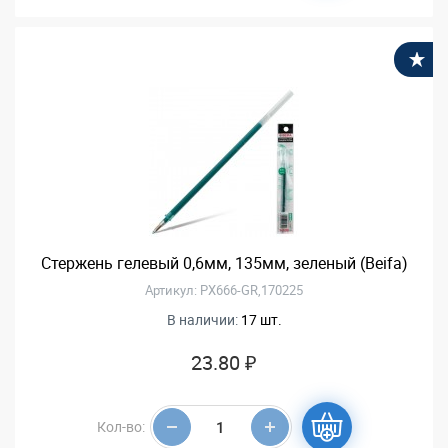
В
Стержень гелевый 0,6мм, 135мм, зеленый (Beifa)
Артикул: PX666-GR,170225
В наличии:
17 шт.
23.80 ₽
Кол-во: