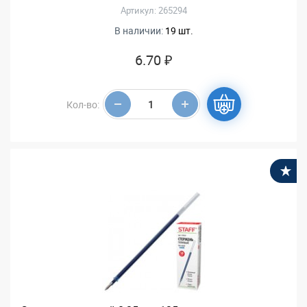
Артикул: 265294
В наличии:
19 шт.
6.70 ₽
Кол-во:
В