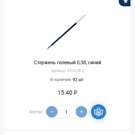
В
Стержень гелевый 0,38, синий
Артикул: CH 0,38 С
В наличии:
92 шт.
15.40 ₽
Кол-во: