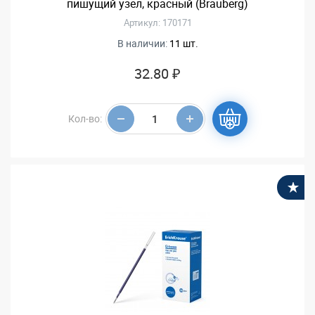
пишущий узел, красный (Brauberg)
Артикул: 170171
В наличии:
11 шт.
32.80 ₽
Кол-во:
В