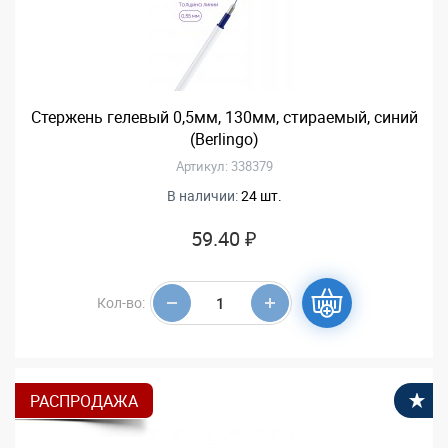
Стержень гелевый 0,5мм, 130мм, стираемый, синий
(Berlingo)
Артикул: 338379
В наличии:
24 шт.
59.40 ₽
Кол-во:
РАСПРОДАЖА
В