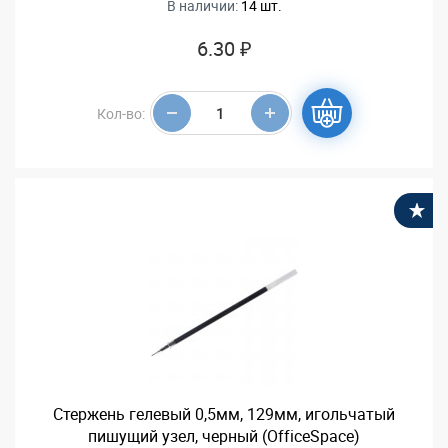
В наличии:
14 шт.
6.30 ₽
Кол-во:
В
Стержень гелевый 0,5мм, 129мм, игольчатый
пишущий узел, черный (OfficeSpace)