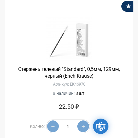
В
Стержень гелевый "Standard", 0,5мм, 129мм,
черный (Erich Krause)
Артикул: EK46970
В наличии:
8 шт.
22.50 ₽
Кол-во: