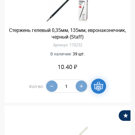
Стержень гелевый 0,35мм, 135мм, евронаконечник,
черный (Staff)
Артикул: 170232
В наличии:
39 шт.
10.40 ₽
Кол-во:
В