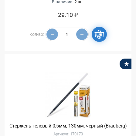
В наличии:
2 шт.
29.10 ₽
Кол-во:
В
Стержень гелевый 0,5мм, 130мм, черный (Brauberg)
Артикул: 170170