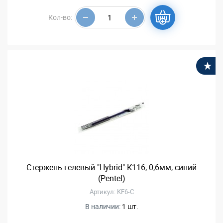
Кол-во:
В
Стержень гелевый "Hybrid" К116, 0,6мм, синий
(Pentel)
Артикул: KF6-C
В наличии:
1 шт.