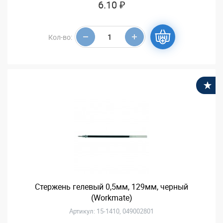
6.10 ₽
Кол-во:
В
Стержень гелевый 0,5мм, 129мм, черный
(Workmate)
Артикул: 15-1410, 049002801