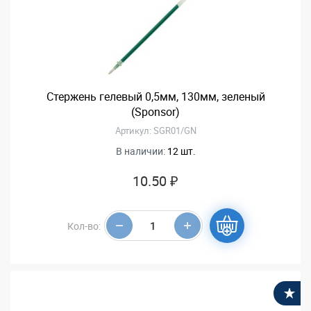
Стержень гелевый 0,5мм, 130мм, зеленый
(Sponsor)
Артикул: SGR01/GN
В наличии:
12 шт.
10.50 ₽
Кол-во:
В