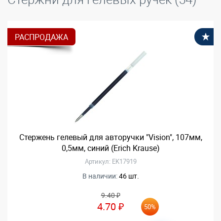
РАСПРОДАЖА
В
Стержень гелевый для авторучки "Vision", 107мм,
0,5мм, синий (Erich Krause)
Артикул: EK17919
В наличии:
46 шт.
9.40 ₽
4.70 ₽
50%