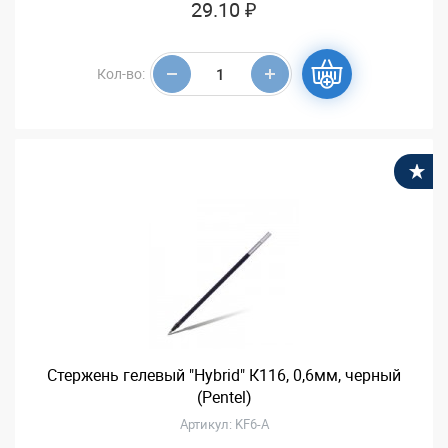
29.10 ₽
Кол-во:
В
Стержень гелевый "Hybrid" К116, 0,6мм, черный
(Pentel)
Артикул: KF6-A