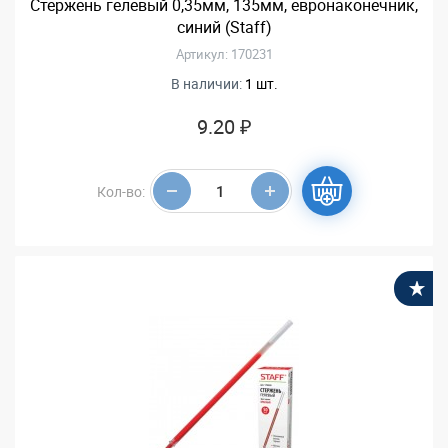
Стержень гелевый 0,35мм, 135мм, евронаконечник,
синий (Staff)
Артикул: 170231
В наличии:
1 шт.
9.20 ₽
Кол-во:
В