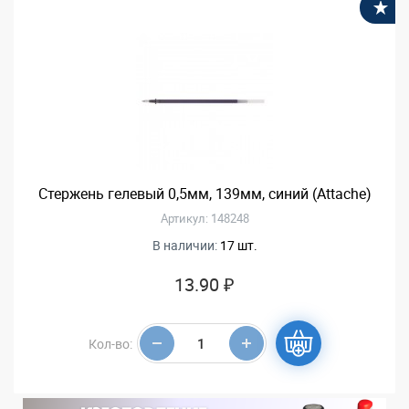
В
Стержень гелевый 0,5мм, 139мм, синий (Attache)
Артикул: 148248
В наличии:
17 шт.
13.90 ₽
Кол-во: