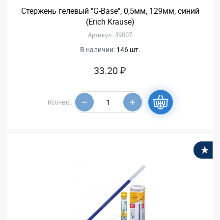
Стержень гелевый "G-Base", 0,5мм, 129мм, синий
(Erich Krause)
Артикул: 39007
В наличии:
146 шт.
33.20 ₽
Кол-во:
В