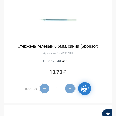
Стержень гелевый 0,5мм, синий (Sponsor)
Артикул: SGR01/BU
В наличии:
40 шт.
13.70 ₽
Кол-во:
В