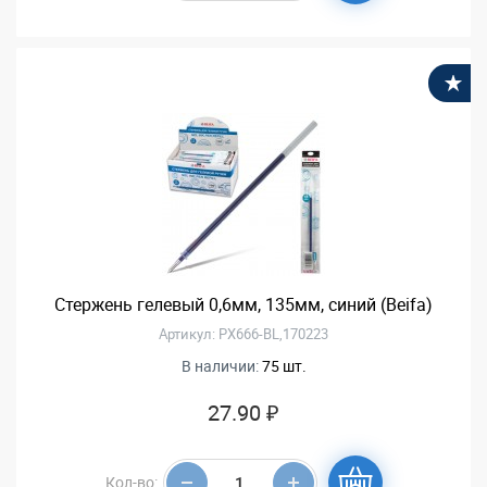
В
Стержень гелевый 0,6мм, 135мм, синий (Beifa)
Артикул: PX666-BL,170223
В наличии:
75 шт.
27.90 ₽
Кол-во: