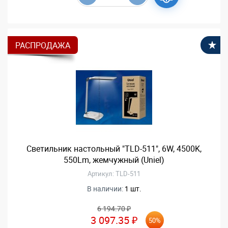
РАСПРОДАЖА
В
Светильник настольный "TLD-511", 6W, 4500K,
550Lm, жемчужный (Uniel)
Артикул: TLD-511
В наличии:
1 шт.
6 194.70 ₽
3 097.35 ₽
50%