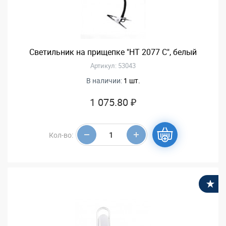
Светильник на прищепке "НT 2077 С", белый
Артикул: 53043
В наличии:
1 шт.
1 075.80 ₽
Кол-во:
В