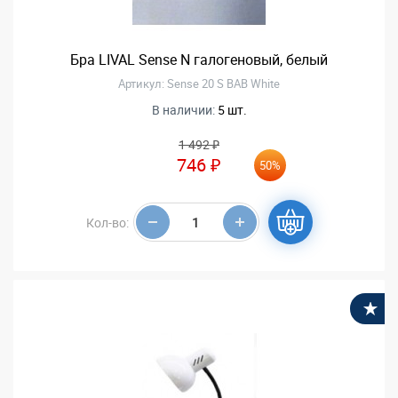
Бра LIVAL Sense N галогеновый, белый
Артикул: Sense 20 S BAB White
В наличии:
5 шт.
1 492 ₽
746 ₽
50%
Кол-во:
В