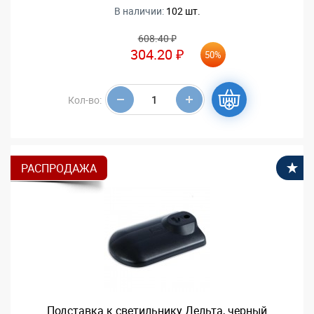
В наличии:
102 шт.
608.40 ₽
304.20 ₽
50%
Кол-во:
РАСПРОДАЖА
В
Подставка к светильнику Дельта, черный