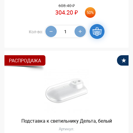
608.40 ₽
304.20 ₽
50%
Кол-во:
РАСПРОДАЖА
В
Подставка к светильнику Дельта, белый
Артикул: