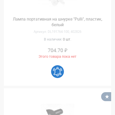
Лампа портативная на шнурке "Pulli", пластик,
белый
Артикул: DL191764-100, 402826
В наличии:
0 шт.
704.70 ₽
Этого товара пока нет
В