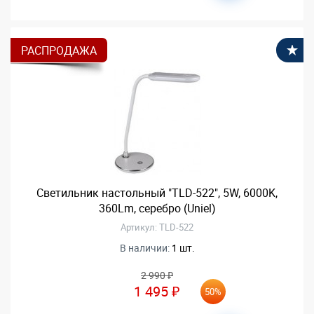
РАСПРОДАЖА
В
Светильник настольный "TLD-522", 5W, 6000K,
360Lm, серебро (Uniel)
Артикул: TLD-522
В наличии:
1 шт.
2 990 ₽
1 495 ₽
50%