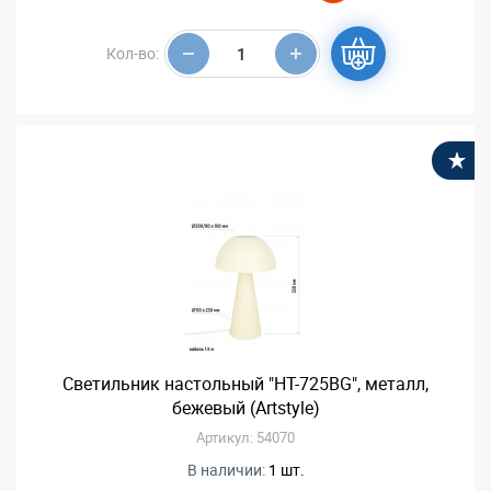
Кол-во:
В
Светильник настольный "HT-725BG", металл,
бежевый (Artstyle)
Артикул: 54070
В наличии:
1 шт.