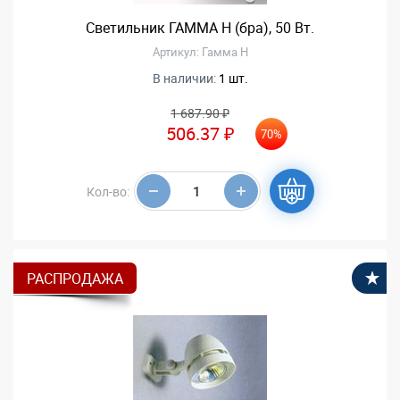
Светильник ГАММА Н (бра), 50 Вт.
Артикул: Гамма Н
В наличии:
1 шт.
1 687.90 ₽
506.37 ₽
70%
Кол-во:
РАСПРОДАЖА
В