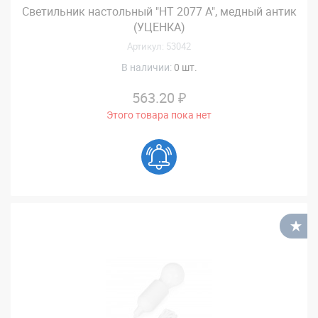
Светильник настольный "НT 2077 А", медный антик
(УЦЕНКА)
Артикул: 53042
В наличии:
0 шт.
563.20 ₽
Этого товара пока нет
В