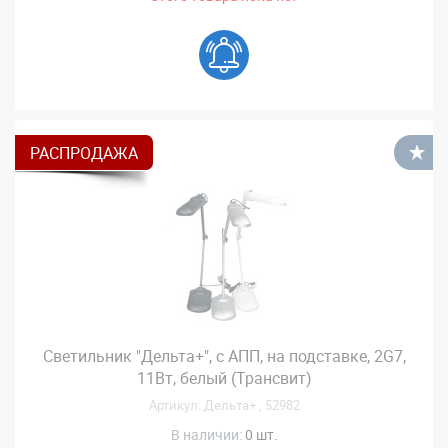
РАСПРОДАЖА
В
Светильник "Дельта+", с АПП, на подставке, 2G7,
11Вт, белый (Трансвит)
Артикул: Дельта+ , 52982
В наличии:
0 шт.