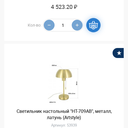
4 523.20 ₽
Кол-во:
В
Светильник настольный "HT-709AB", металл,
латунь (Artstyle)
Артикул: 53939