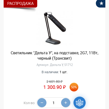
РАСПРОДАЖА
В
Светильник "Дельта У", на подставке, 2G7, 11Вт,
черный (Трансвит)
Артикул: Дельта У, 51712
В наличии:
1 шт.
2 601.80 ₽
1 300.90 ₽
50%
Кол-во: