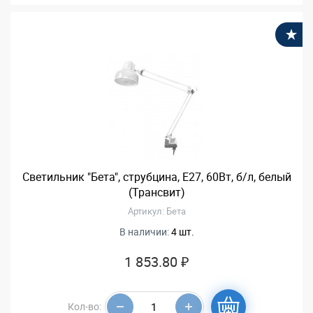
В
Светильник "Бета", струбцина, Е27, 60Вт, б/л, белый
(Трансвит)
Артикул: Бета
В наличии:
4 шт.
1 853.80 ₽
Кол-во: