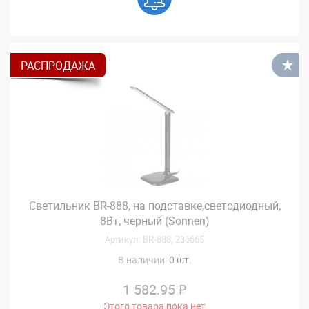
РАСПРОДАЖА
В
Светильник BR-888, на подставке,светодиодный,
8Вт, черный (Sonnen)
Артикул: BR-888, 236665
В наличии:
0 шт.
1 582.95 ₽
Этого товара пока нет