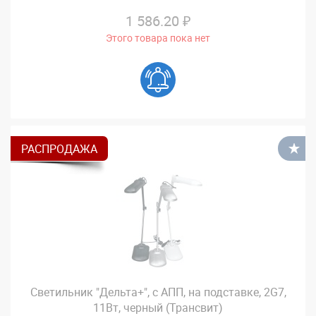
1 586.20 ₽
Этого товара пока нет
РАСПРОДАЖА
В
Светильник "Дельта+", с АПП, на подставке, 2G7,
11Вт, черный (Трансвит)