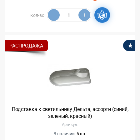
Кол-во:
РАСПРОДАЖА
В
Подставка к светильнику Дельта, ассорти (синий,
зеленый, красный)
Артикул:
В наличии:
6 шт.