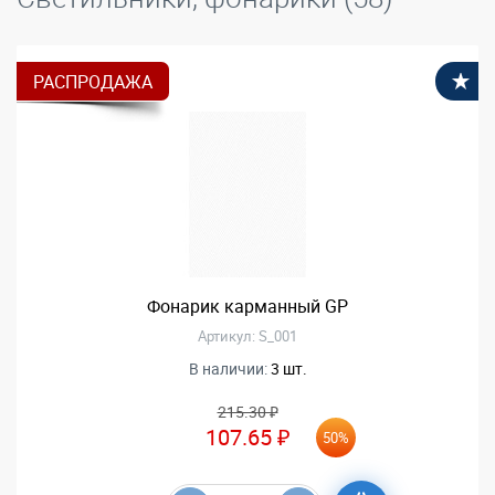
РАСПРОДАЖА
В
Фонарик карманный GP
Артикул: S_001
В наличии:
3 шт.
215.30 ₽
107.65 ₽
50%