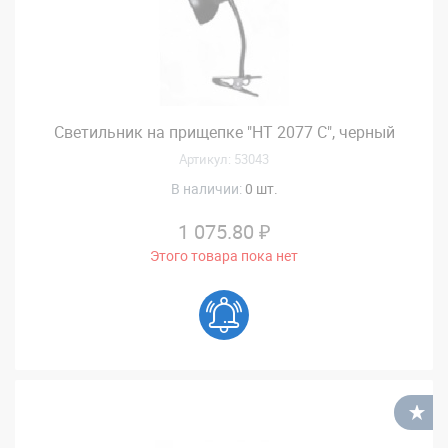
Светильник на прищепке "НT 2077 С", черный
Артикул: 53043
В наличии:
0 шт.
1 075.80 ₽
Этого товара пока нет
В