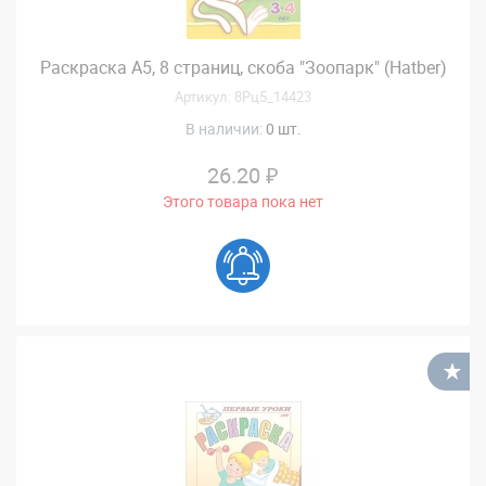
Раскраска А5, 8 страниц, скоба "Зоопарк" (Hatber)
Артикул: 8Рц5_14423
В наличии:
0 шт.
26.20 ₽
Этого товара пока нет
В