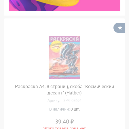
В
Раскраска А4, 8 страниц, скоба "Космический
десант" (Hatber)
Артикул: 8Р4_08694
В наличии:
0 шт.
39.40 ₽
Этого товара пока нет