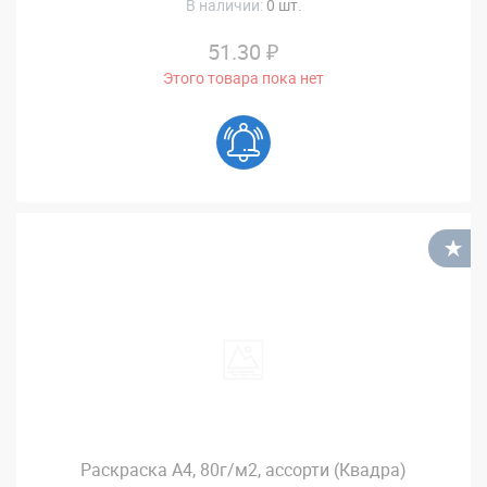
В наличии:
0 шт.
51.30 ₽
Этого товара пока нет
В
Раскраска А4, 80г/м2, ассорти (Квадра)