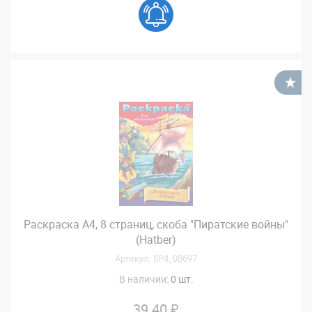
В
Раскраска А4, 8 страниц, скоба "Пиратские войны"
(Hatber)
Артикул: 8Р4_08697
В наличии:
0 шт.
39.40 ₽