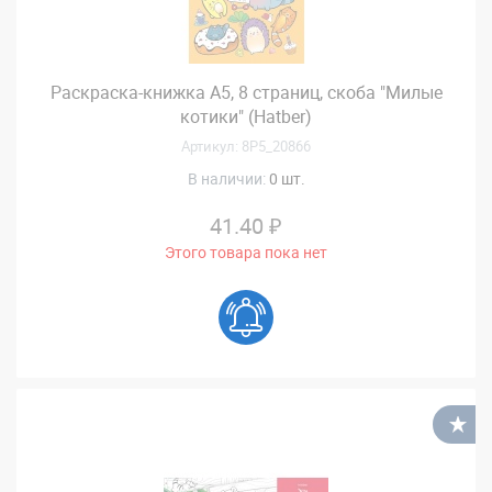
Раскраска-книжка А5, 8 страниц, скоба "Милые
котики" (Hatber)
Артикул: 8Р5_20866
В наличии:
0 шт.
41.40 ₽
Этого товара пока нет
В