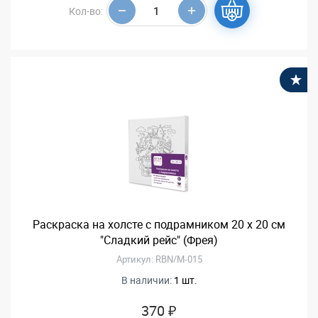
Кол-во:
В
Раскраска на холсте c подрамником 20 х 20 см
"Сладкий рейс" (Фрея)
Артикул: RBN/M-015
В наличии:
1 шт.
370 ₽