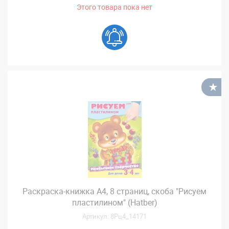
Этого товара пока нет
В
Раскраска-книжка А4, 8 страниц, скоба "Рисуем
пластилином" (Hatber)
Артикул: 8Рц4_14171