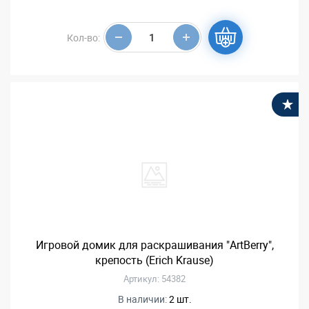
Кол-во:
В
Игровой домик для раскрашивания "ArtBerry",
крепость (Erich Krause)
Артикул: 54382
В наличии:
2 шт.