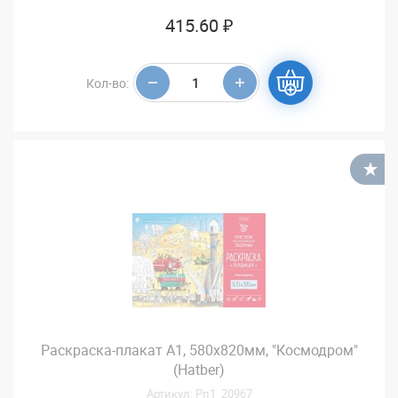
415.60 ₽
Кол-во:
В
Раскраска-плакат А1, 580х820мм, "Космодром"
(Hatber)
Артикул: Рп1_20967