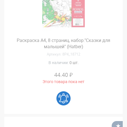
Раскраска А4, 8 страниц, набор."Сказки для
малышей" (Hatber)
Артикул: 8Р4_18712
В наличии:
0 шт.
44.40 ₽
Этого товара пока нет
В