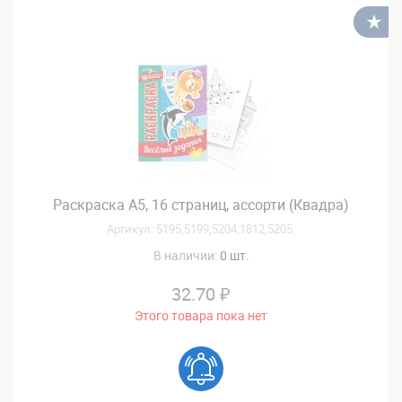
В
Раскраска А5, 16 страниц, ассорти (Квадра)
Артикул: 5195,5199,5204,1812,5205,
В наличии:
0 шт.
32.70 ₽
Этого товара пока нет