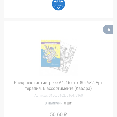
В
Раскраска-антистресс А4, 16 стр. 80г/м2, Арт-
терапия. В ассортименте (Квадра)
Артикул: 3156, 3162, 3164, 3160
В наличии:
0 шт.
50.60 ₽