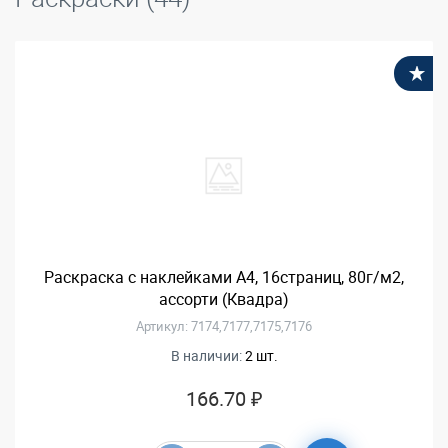
В
Раскраска с наклейками А4, 16страниц, 80г/м2,
ассорти (Квадра)
Артикул: 7174,7177,7175,7176
В наличии:
2 шт.
166.70 ₽