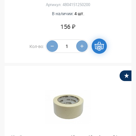
Артикул: 4804151250200
В наличии:
4 шт.
156 ₽
Кол-во:
В