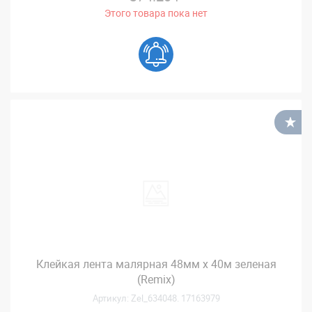
Этого товара пока нет
В
Клейкая лента малярная 48мм х 40м зеленая
(Remix)
Артикул: Zel_634048. 17163979