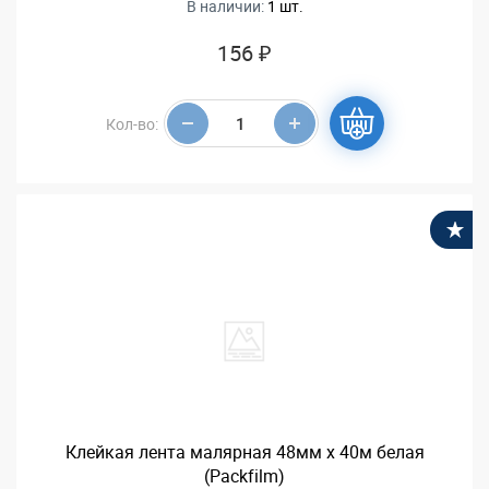
В наличии:
1 шт.
156 ₽
Кол-во:
В
Клейкая лента малярная 48мм х 40м белая
(Packfilm)