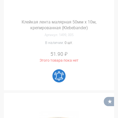
Клейкая лента малярная 50мм х 10м,
крепированная (Klebebander)
Артикул: 1499, 005
В наличии:
0 шт.
51.90 ₽
Этого товара пока нет
В