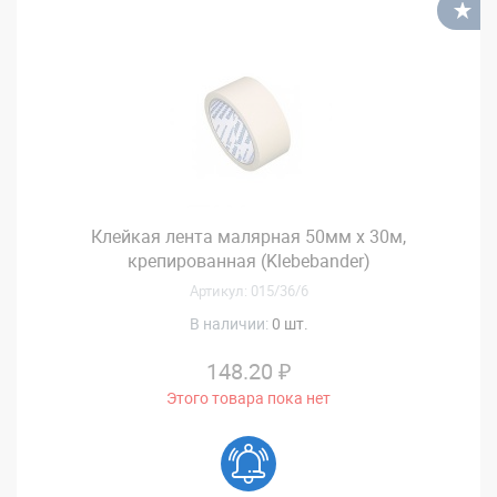
В
Клейкая лента малярная 50мм х 30м,
крепированная (Klebebander)
Артикул: 015/36/6
В наличии:
0 шт.
148.20 ₽
Этого товара пока нет