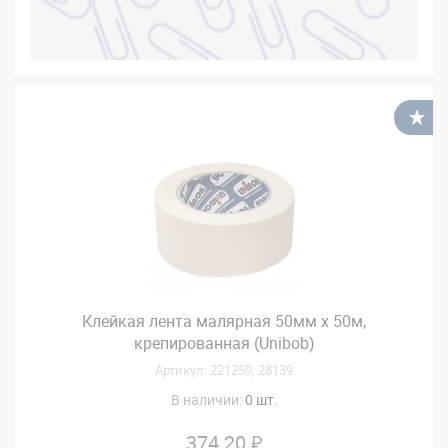
В
Клейкая лента малярная 50мм х 50м,
крепированная (Unibob)
Артикул: 221259, 28139
В наличии:
0 шт.
374.20 ₽