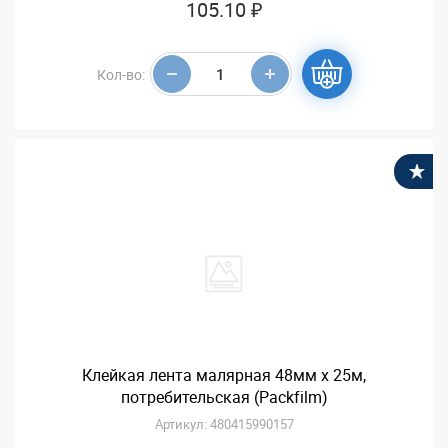
105.10 ₽
Кол-во:
В
Клейкая лента малярная 48мм х 25м,
потребительская (Packfilm)
Артикул: 480415990157