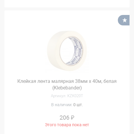
В
Клейкая лента малярная 38мм х 40м, белая
(Klebebander)
Артикул: KZK020T
В наличии:
0 шт.
206 ₽
Этого товара пока нет