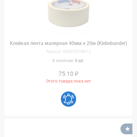
Клейкая лента малярная 40мм х 20м (Klebebander)
Артикул: KZK010T/48/12
В наличии:
0 шт.
75.10 ₽
Этого товара пока нет
В