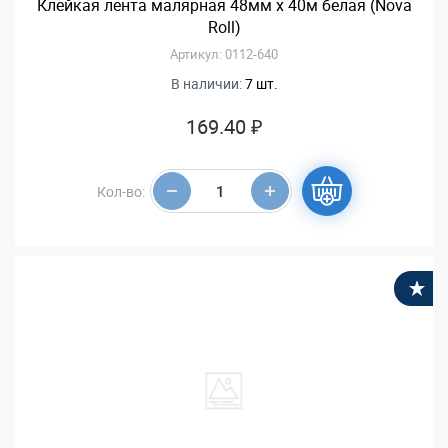
Клейкая лента малярная 48мм х 40м белая (Nova
Roll)
Артикул: 0112-640
В наличии:
7 шт.
169.40 ₽
Кол-во:
В