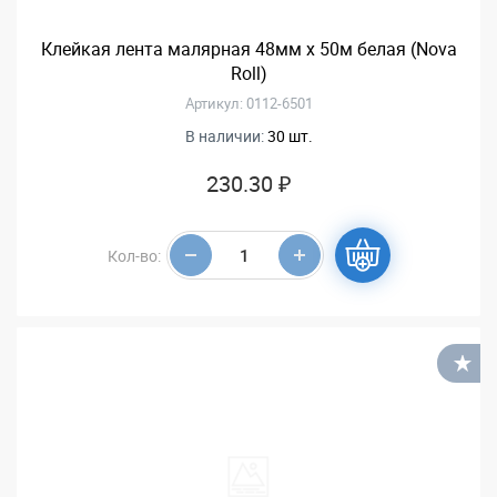
Клейкая лента малярная 48мм х 50м белая (Nova
Roll)
Артикул: 0112-6501
В наличии:
30 шт.
230.30 ₽
Кол-во:
В