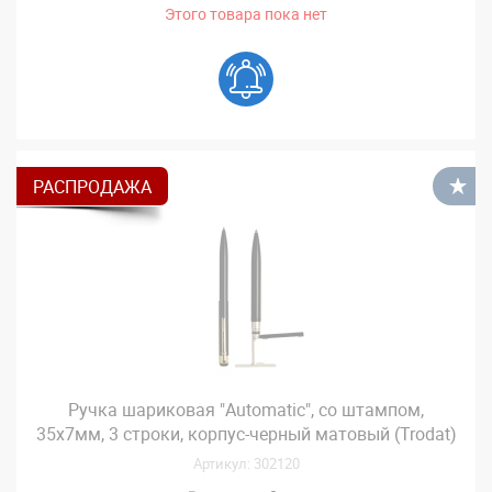
Этого товара пока нет
РАСПРОДАЖА
В
Ручка шариковая "Automatic", со штампом,
35х7мм, 3 строки, корпус-черный матовый (Trodat)
Артикул: 302120