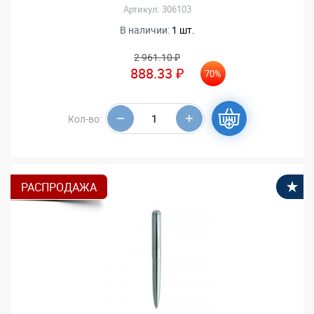
Артикул: 306103
В наличии:
1 шт.
2 961.10 ₽
888.33 ₽
70%
Кол-во:
РАСПРОДАЖА
В