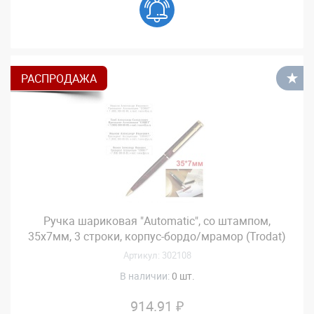
РАСПРОДАЖА
В
Ручка шариковая "Automatic", со штампом,
35х7мм, 3 строки, корпус-бордо/мрамор (Trodat)
Артикул: 302108
В наличии:
0 шт.
914.91 ₽