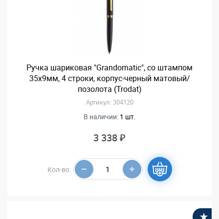
Ручка шариковая "Grandomatic", со штампом
35х9мм, 4 строки, корпус-черный матовый/
позолота (Trodat)
Артикул: 304120
В наличии:
1 шт.
3 338 ₽
Кол-во:
В