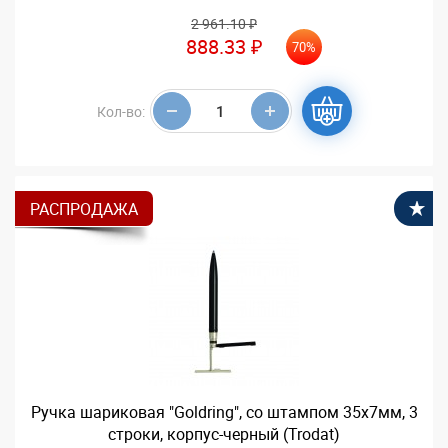
2 961.10 ₽
888.33 ₽
70%
Кол-во:
РАСПРОДАЖА
В
Ручка шариковая "Goldring", со штампом 35х7мм, 3
строки, корпус-черный (Trodat)