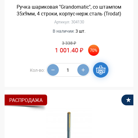
Ручка шариковая "Grandomatic", со штампом
35х9мм, 4 строки, корпус-нерж.сталь (Trodat)
Артикул: 304130
В наличии:
3 шт.
3 338 ₽
1 001.40 ₽
70%
Кол-во:
РАСПРОДАЖА
В