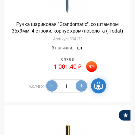
Ручка шариковая "Grandomatic", со штампом
35х9мм, 4 строки, корпус-хром/позолота (Trodat)
Артикул: 304132
В наличии:
1 шт.
3 338 ₽
1 001.40 ₽
70%
Кол-во:
В