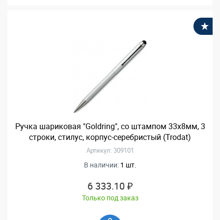
В
Ручка шариковая "Goldring", со штампом 33х8мм, 3
строки, стилус, корпус-серебристый (Trodat)
Артикул: 309101
В наличии:
1 шт.
6 333.10 ₽
Только под заказ