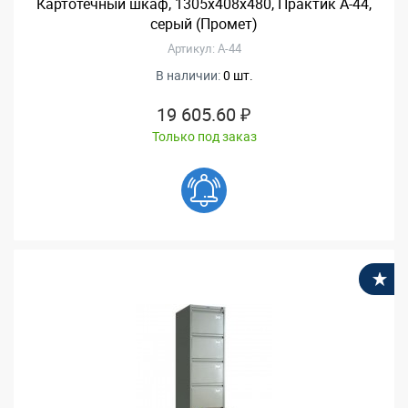
Картотечный шкаф, 1305x408x480, Практик А-44,
серый (Промет)
Артикул: А-44
В наличии:
0 шт.
19 605.60 ₽
Только под заказ
В