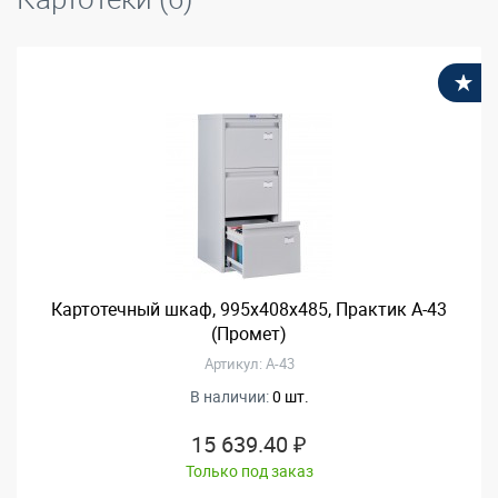
В
Картотечный шкаф, 995x408x485, Практик А-43
(Промет)
Артикул: А-43
В наличии:
0 шт.
15 639.40 ₽
Только под заказ