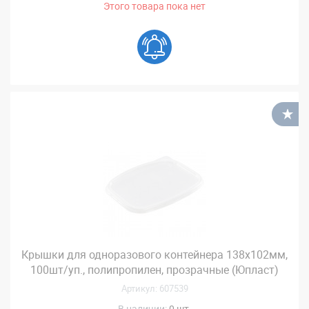
Этого товара пока нет
В
Крышки для одноразового контейнера 138х102мм,
100шт/уп., полипропилен, прозрачные (Юпласт)
Артикул: 607539
В наличии:
0 шт.