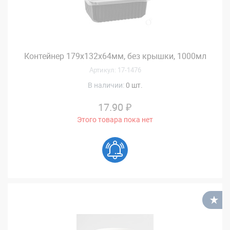
Контейнер 179х132х64мм, без крышки, 1000мл
Артикул: 17-1476
В наличии:
0 шт.
17.90 ₽
Этого товара пока нет
В