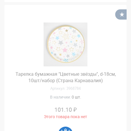
В
Тарелка бумажная "Цветные звёзды", d-18см,
10шт/набор (Страна Карнавалия)
Артикул: 3968784
В наличии:
0 шт.
101.10 ₽
Этого товара пока нет