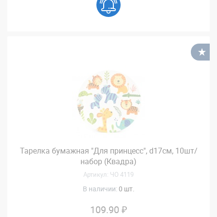
В
Тарелка бумажная "Для принцесс", d17см, 10шт/
набор (Квадра)
Артикул: ЧО 4119
В наличии:
0 шт.
109.90 ₽