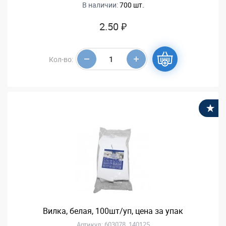
В наличии:
700 шт.
2.50 ₽
Кол-во:
В
Вилка, белая, 100шт/уп, цена за упак
Артикул: 603078, 140125