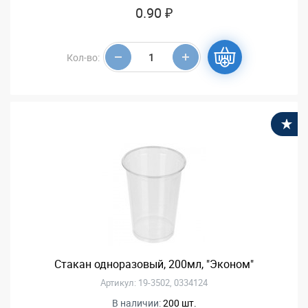
0.90 ₽
Кол-во:
В
Стакан одноразовый, 200мл, "Эконом"
Артикул: 19-3502, 0334124
В наличии:
200 шт.