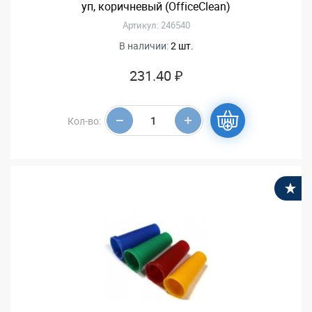
уп, коричневый (OfficeClean)
Артикул: 246540
В наличии:
2 шт.
231.40 ₽
Кол-во:
В